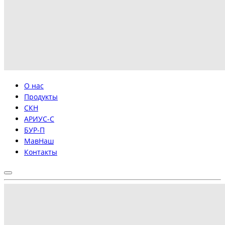
О нас
Продукты
СКН
АРИУС-С
БУР-П
МавНаш
Контакты